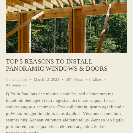
TOP 5 REASONS TO INSTALL
PANORAMIC WINDOWS & DOORS
Construction
March 13, 2023
587
Views
0
Likes
0
Comments
Q Proin faucibus nec mauris a sodales, sed elementum mi
tincidunt. Sed eget viverra egestas nisi in consequat. Fusce
sodales augue a accumsan. Cras sollicitudin, ipsum eget blandit
pulvinar. Integer tincidunt. Cras dapibus. Vivamus elementum
semper nisi. Aenean vulputate eleifend tellus. Aenean leo ligula,
porttitor eu, consequat vitae, eleifend ac, enim. Sed ut
perspiciatis, unde…