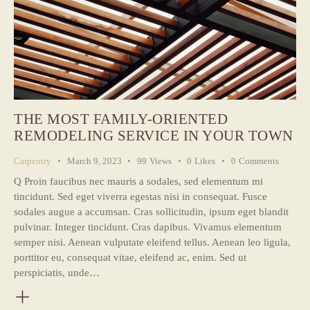
THE MOST FAMILY-ORIENTED
REMODELING SERVICE IN YOUR TOWN
Carpentry
March 9, 2023
99
Views
0
Likes
0
Comments
Q Proin faucibus nec mauris a sodales, sed elementum mi
tincidunt. Sed eget viverra egestas nisi in consequat. Fusce
sodales augue a accumsan. Cras sollicitudin, ipsum eget blandit
pulvinar. Integer tincidunt. Cras dapibus. Vivamus elementum
semper nisi. Aenean vulputate eleifend tellus. Aenean leo ligula,
porttitor eu, consequat vitae, eleifend ac, enim. Sed ut
perspiciatis, unde…