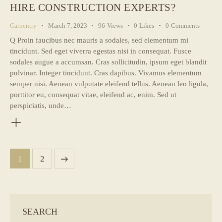
HIRE CONSTRUCTION EXPERTS?
Carpentry
March 7, 2023
96
Views
0
Likes
0
Comments
Q Proin faucibus nec mauris a sodales, sed elementum mi
tincidunt. Sed eget viverra egestas nisi in consequat. Fusce
sodales augue a accumsan. Cras sollicitudin, ipsum eget blandit
pulvinar. Integer tincidunt. Cras dapibus. Vivamus elementum
semper nisi. Aenean vulputate eleifend tellus. Aenean leo ligula,
porttitor eu, consequat vitae, eleifend ac, enim. Sed ut
perspiciatis, unde…
POSTS
>
Page
1
Page
2
NAVIGATION
SEARCH