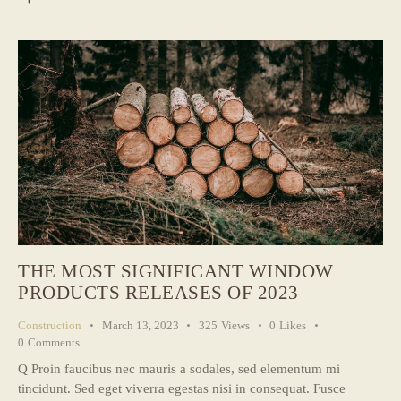
THE MOST SIGNIFICANT WINDOW
PRODUCTS RELEASES OF 2023
Construction
March 13, 2023
325
Views
0
Likes
0
Comments
Q Proin faucibus nec mauris a sodales, sed elementum mi
tincidunt. Sed eget viverra egestas nisi in consequat. Fusce