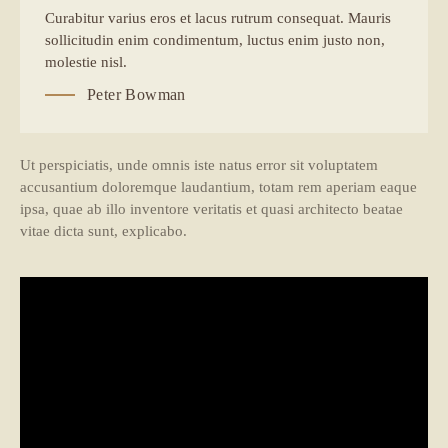
Curabitur varius eros et lacus rutrum consequat. Mauris
sollicitudin enim condimentum, luctus enim justo non,
molestie nisl.
Peter Bowman
Ut perspiciatis, unde omnis iste natus error sit voluptatem
accusantium doloremque laudantium, totam rem aperiam eaque
ipsa, quae ab illo inventore veritatis et quasi architecto beatae
vitae dicta sunt, explicabo.