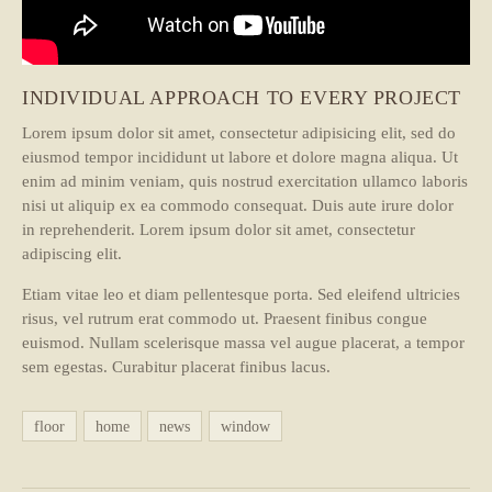
INDIVIDUAL APPROACH TO EVERY PROJECT
Lorem ipsum dolor sit amet, consectetur adipisicing elit, sed do
eiusmod tempor incididunt ut labore et dolore magna aliqua. Ut
enim ad minim veniam, quis nostrud exercitation ullamco laboris
nisi ut aliquip ex ea commodo consequat. Duis aute irure dolor
in reprehenderit. Lorem ipsum dolor sit amet, consectetur
adipiscing elit.
Etiam vitae leo et diam pellentesque porta. Sed eleifend ultricies
risus, vel rutrum erat commodo ut. Praesent finibus congue
euismod. Nullam scelerisque massa vel augue placerat, a tempor
sem egestas. Curabitur placerat finibus lacus.
floor
home
news
window